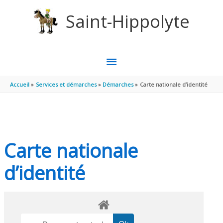
Aller au contenu
Aller au pied de page
Saint-Hippolyte
MENU
PRINCIPAL
Accueil
Services et démarches
Démarches
Carte nationale d’identité
Carte nationale
d’identité