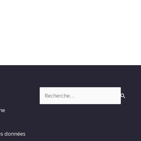
Rechercher :
rme
es données