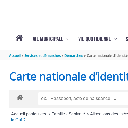
Aller au contenu
Aller au pied de page
VIE MUNICIPALE
VIE QUOTIDIENNE
VOTRE
Accueil
Services et démarches
Démarches
Carte nationale d’identité
COMMUNE
Carte nationale d’identi
DE
SAINT-
Accueil particuliers
>
Famille - Scolarité
>
Allocations destinée
HIPPOLYTE
la Caf ?