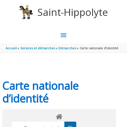
Aller au contenu
Aller au pied de page
Saint-Hippolyte
MENU
PRINCIPAL
Accueil
Services et démarches
Démarches
Carte nationale d’identité
Carte nationale
d’identité