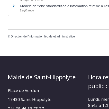
Banque de France
Modèle de fiche standardisée d'information relative à l
Legifrance
©
Direction de l'information légale et administrative
Mairie de Saint-Hippolyte
Horaire
public :
Place de Verdun
Lundi, merc
17430 Saint-Hippolyte
8h45 à 12
Tél. 05 46 83 75 77