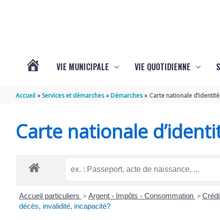
Aller au contenu
Aller au pied de page
VIE MUNICIPALE
VIE QUOTIDIENNE
VOTRE
Accueil
Services et démarches
Démarches
Carte nationale d’identité
COMMUNE
Carte nationale d’identi
DE
SAINT-
Accueil particuliers
>
Argent - Impôts - Consommation
>
Crédi
HIPPOLYTE
décès, invalidité, incapacité?