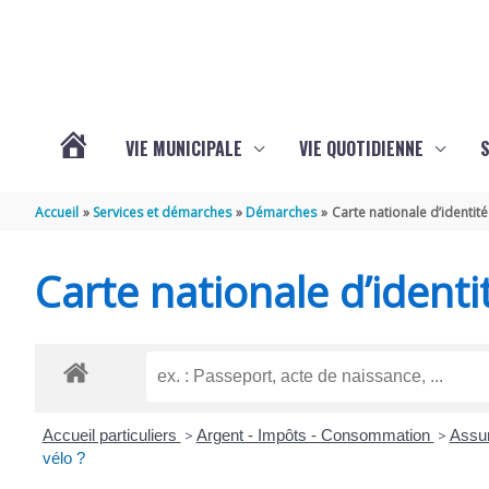
Aller au contenu
Aller au pied de page
VIE MUNICIPALE
VIE QUOTIDIENNE
VOTRE
Accueil
Services et démarches
Démarches
Carte nationale d’identité
COMMUNE
Carte nationale d’identi
DE
SAINT-
Accueil particuliers
>
Argent - Impôts - Consommation
>
Assur
HIPPOLYTE
vélo ?