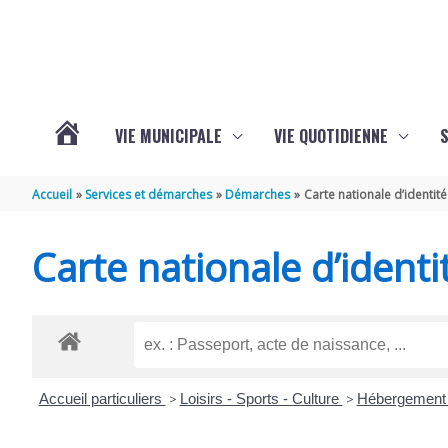
Aller au contenu
Aller au pied de page
VIE MUNICIPALE
VIE QUOTIDIENNE
VOTRE
Accueil
Services et démarches
Démarches
Carte nationale d’identité
COMMUNE
Carte nationale d’identi
DE
SAINT-
Accueil particuliers
>
Loisirs - Sports - Culture
>
Hébergement 
HIPPOLYTE