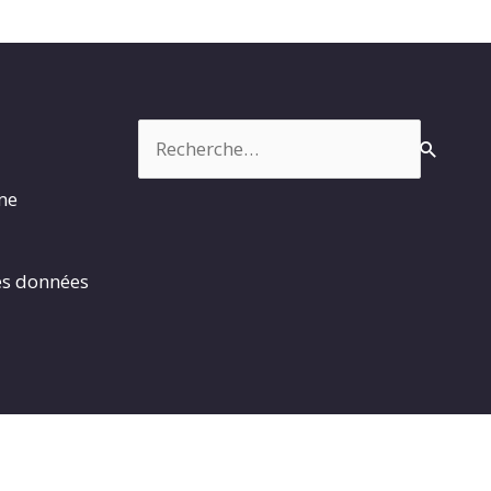
Rechercher :
rme
es données