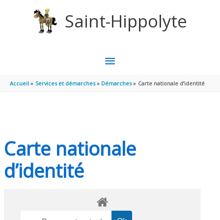
Aller au contenu
Aller au pied de page
Saint-Hippolyte
MENU
PRINCIPAL
Accueil
Services et démarches
Démarches
Carte nationale d’identité
Carte nationale
d’identité