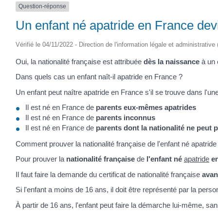
Question-réponse
(17430)
Un enfant né apatride en France devi
Vérifié le 04/11/2022 - Direction de l'information légale et administrative
Oui, la nationalité française est attribuée
dès la naissance
à un 
Dans quels cas un enfant naît-il apatride en France ?
Un enfant peut naître apatride en France s'il se trouve dans l'un
Il est né en France de
parents eux-mêmes apatrides
Il est né en France de
parents inconnus
Il est né en France de
parents dont la nationalité ne peut 
Comment prouver la nationalité française de l'enfant né apatrid
Pour prouver la
nationalité française
de
l'enfant né
apatride
en
Il faut faire la demande du certificat de nationalité française
avan
Si l'enfant a moins de 16 ans, il doit être représenté par la per
À partir de 16 ans, l'enfant peut faire la démarche lui-même, san