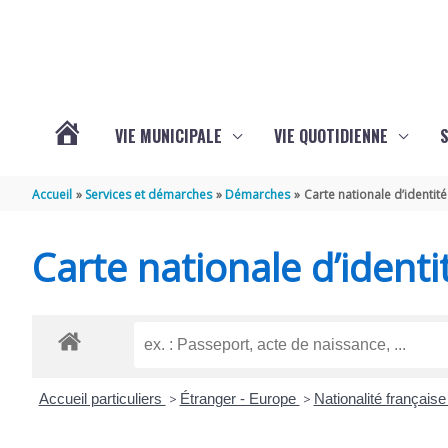
Aller au contenu
Aller au pied de page
VIE MUNICIPALE
VIE QUOTIDIENNE
VOTRE
Accueil
Services et démarches
Démarches
Carte nationale d’identité
COMMUNE
Carte nationale d’identi
DE
SAINT-
Accueil particuliers
>
Étranger - Europe
>
Nationalité français
HIPPOLYTE