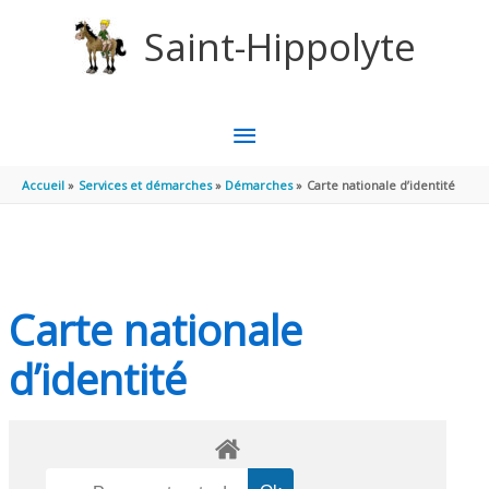
Aller au contenu
Aller au pied de page
Saint-Hippolyte
MENU
PRINCIPAL
Accueil
Services et démarches
Démarches
Carte nationale d’identité
Carte nationale
d’identité