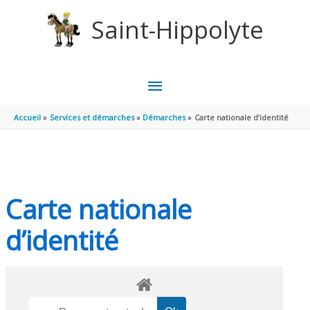
Aller au contenu
Aller au pied de page
Saint-Hippolyte
MENU
PRINCIPAL
Accueil
Services et démarches
Démarches
Carte nationale d’identité
Carte nationale
d’identité