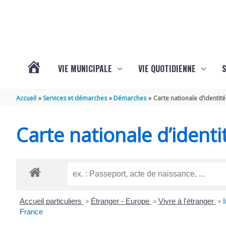
Aller au contenu
Aller au pied de page
VIE MUNICIPALE
VIE QUOTIDIENNE
VOTRE
Accueil
Services et démarches
Démarches
Carte nationale d’identité
COMMUNE
Carte nationale d’identi
DE
SAINT-
Accueil particuliers
>
Étranger - Europe
>
Vivre à l'étranger
>
I
HIPPOLYTE
France