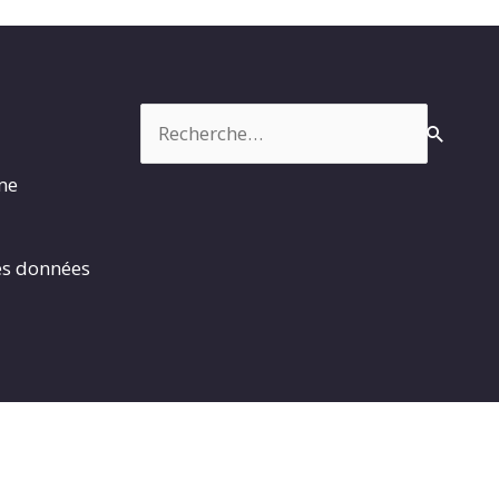
Rechercher :
rme
es données