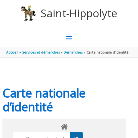
Aller au contenu
Aller au pied de page
Saint-Hippolyte
MENU
PRINCIPAL
Accueil
Services et démarches
Démarches
Carte nationale d’identité
Carte nationale
d’identité