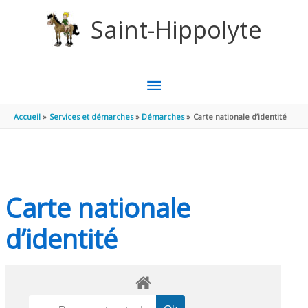
Aller au contenu
Aller au pied de page
Saint-Hippolyte
MENU
PRINCIPAL
Accueil
Services et démarches
Démarches
Carte nationale d’identité
Carte nationale
d’identité