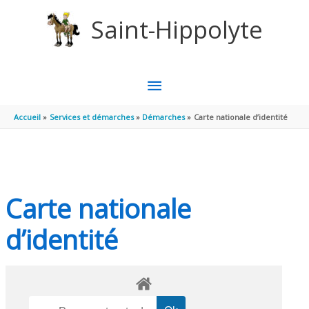
Aller au contenu
Aller au pied de page
Saint-Hippolyte
MENU
PRINCIPAL
Accueil
Services et démarches
Démarches
Carte nationale d’identité
Carte nationale
d’identité