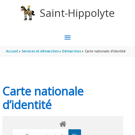
Aller au contenu
Aller au pied de page
Saint-Hippolyte
MENU
PRINCIPAL
Accueil
Services et démarches
Démarches
Carte nationale d’identité
Carte nationale
d’identité