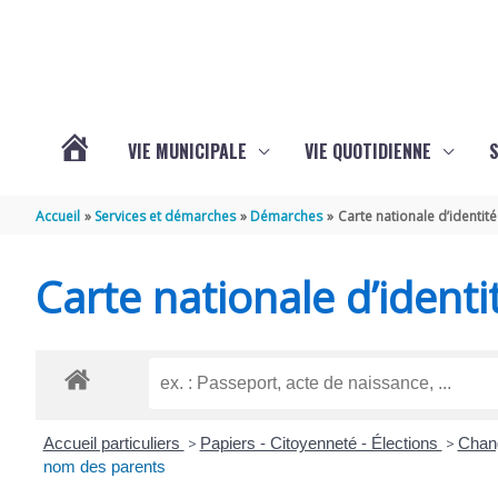
Aller au contenu
Aller au pied de page
VIE MUNICIPALE
VIE QUOTIDIENNE
VOTRE
Accueil
Services et démarches
Démarches
Carte nationale d’identité
COMMUNE
Carte nationale d’identi
DE
SAINT-
Accueil particuliers
>
Papiers - Citoyenneté - Élections
>
Chang
HIPPOLYTE
nom des parents