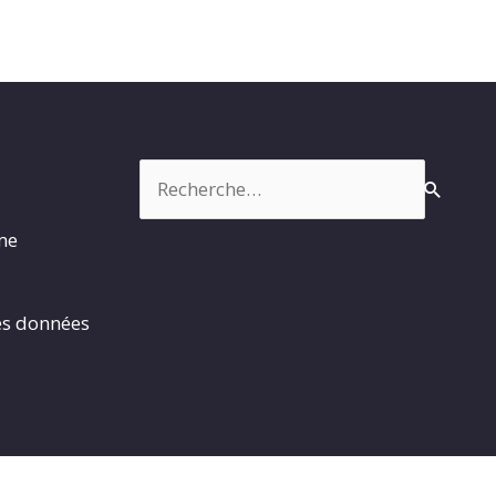
Rechercher :
rme
es données