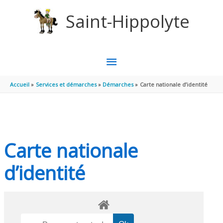
Aller au contenu
Aller au pied de page
Saint-Hippolyte
MENU
PRINCIPAL
Accueil
Services et démarches
Démarches
Carte nationale d’identité
Carte nationale
d’identité