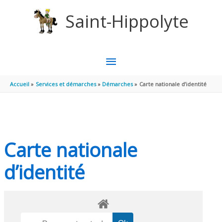
Aller au contenu
Aller au pied de page
Saint-Hippolyte
MENU
PRINCIPAL
Accueil
Services et démarches
Démarches
Carte nationale d’identité
Carte nationale
d’identité