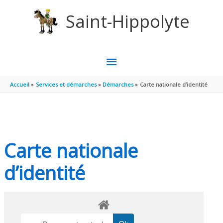
Aller au contenu
Aller au pied de page
Saint-Hippolyte
MENU
PRINCIPAL
Accueil
Services et démarches
Démarches
Carte nationale d’identité
Carte nationale
d’identité