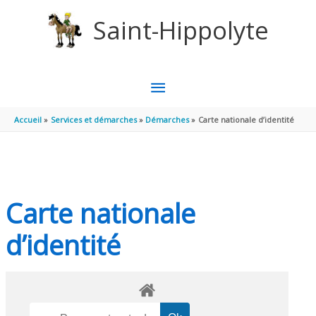
Aller au contenu
Aller au pied de page
Saint-Hippolyte
MENU
PRINCIPAL
Accueil
Services et démarches
Démarches
Carte nationale d’identité
Carte nationale
d’identité