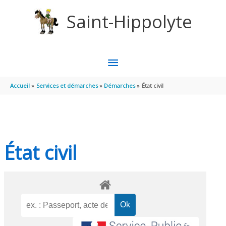
Aller au contenu
Aller au pied de page
Saint-Hippolyte
MENU
PRINCIPAL
Accueil
Services et démarches
Démarches
État civil
État civil