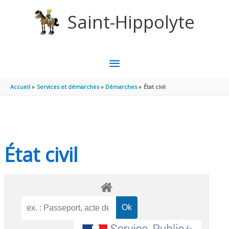
Aller au contenu
Aller au pied de page
Saint-Hippolyte
MENU
PRINCIPAL
Accueil
Services et démarches
Démarches
État civil
État civil