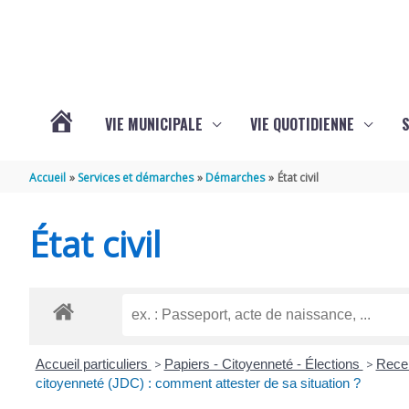
Aller au contenu
Aller au pied de page
VIE MUNICIPALE
VIE QUOTIDIENNE
VOTRE
Accueil
Services et démarches
Démarches
État civil
COMMUNE
État civil
DE
SAINT-
Accueil particuliers
>
Papiers - Citoyenneté - Élections
>
Recen
HIPPOLYTE
citoyenneté (JDC) : comment attester de sa situation ?