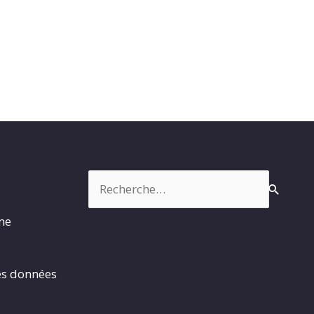
Rechercher :
rme
es données