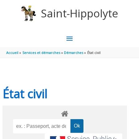
Aller au contenu
Aller au pied de page
Saint-Hippolyte
MENU
PRINCIPAL
Accueil
Services et démarches
Démarches
État civil
État civil