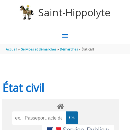
Aller au contenu
Aller au pied de page
Saint-Hippolyte
MENU
PRINCIPAL
Accueil
Services et démarches
Démarches
État civil
État civil