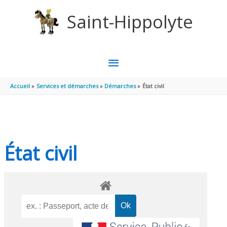
Aller au contenu
Aller au pied de page
Saint-Hippolyte
MENU
PRINCIPAL
Accueil
Services et démarches
Démarches
État civil
État civil