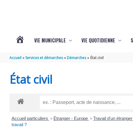
Aller au contenu
Aller au pied de page
VIE MUNICIPALE
VIE QUOTIDIENNE
VOTRE
Accueil
Services et démarches
Démarches
État civil
COMMUNE
État civil
DE
SAINT-
Accueil particuliers
>
Étranger - Europe
>
Travail d'un étrange
HIPPOLYTE
travail ?