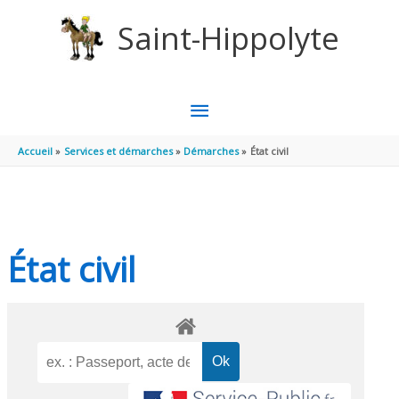
Aller au contenu
Aller au pied de page
Saint-Hippolyte
MENU
PRINCIPAL
Accueil
Services et démarches
Démarches
État civil
État civil