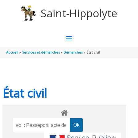
Aller au contenu
Aller au pied de page
Saint-Hippolyte
MENU
PRINCIPAL
Accueil
Services et démarches
Démarches
État civil
État civil