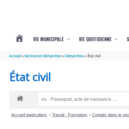
Aller au contenu
Aller au pied de page
VIE MUNICIPALE
VIE QUOTIDIENNE
VOTRE
Accueil
Services et démarches
Démarches
État civil
COMMUNE
État civil
DE
SAINT-
Accueil particuliers
>
Travail - Formation
>
Congés dans le sec
HIPPOLYTE