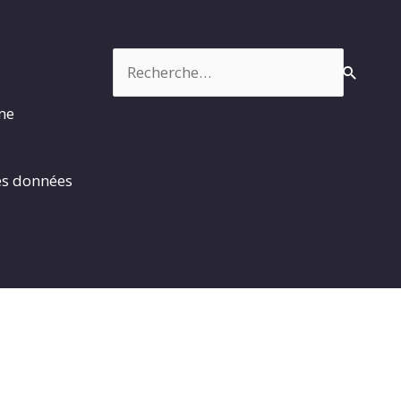
Rechercher :
rme
es données