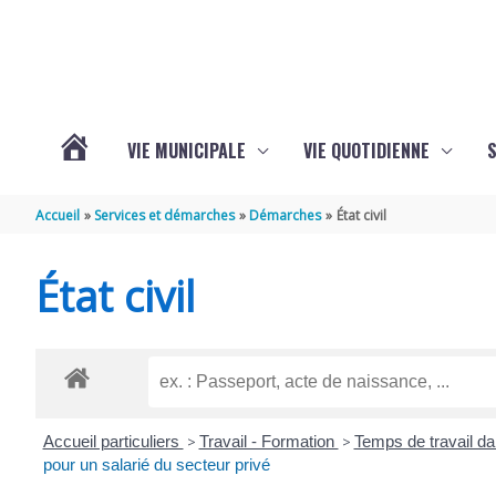
Aller au contenu
Aller au pied de page
VIE MUNICIPALE
VIE QUOTIDIENNE
VOTRE
Accueil
Services et démarches
Démarches
État civil
COMMUNE
État civil
DE
SAINT-
Accueil particuliers
>
Travail - Formation
>
Temps de travail da
HIPPOLYTE
pour un salarié du secteur privé