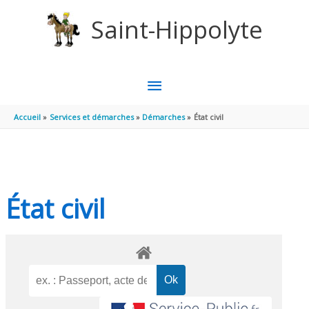
Aller au contenu
Aller au pied de page
Saint-Hippolyte
MENU
PRINCIPAL
Accueil
Services et démarches
Démarches
État civil
État civil