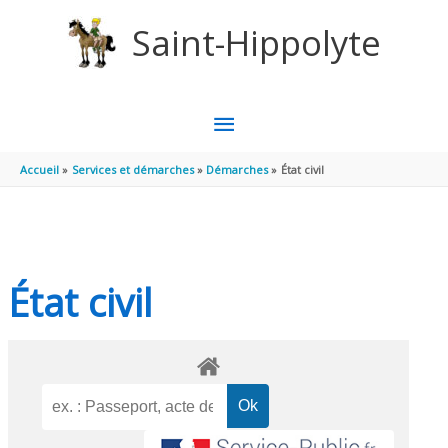
Aller au contenu
Aller au pied de page
Saint-Hippolyte
MENU
PRINCIPAL
Accueil
Services et démarches
Démarches
État civil
État civil