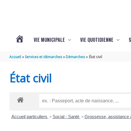
Aller au contenu
Aller au pied de page
VIE MUNICIPALE
VIE QUOTIDIENNE
VOTRE
Accueil
Services et démarches
Démarches
État civil
COMMUNE
État civil
DE
SAINT-
Accueil particuliers
>
Social - Santé
>
Grossesse, assistance à
HIPPOLYTE