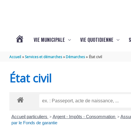
Aller au contenu
Aller au pied de page
VIE MUNICIPALE
VIE QUOTIDIENNE
VOTRE
Accueil
Services et démarches
Démarches
État civil
COMMUNE
État civil
DE
SAINT-
Accueil particuliers
>
Argent - Impôts - Consommation
>
Assur
HIPPOLYTE
par le Fonds de garantie