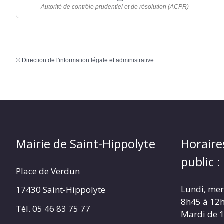
Autorité de contrôle prudentiel et de résolution (ACPR)
©
Direction de l'information légale et administrative
Mairie de Saint-Hippolyte
Horaire
public :
Place de Verdun
Lundi, merc
17430 Saint-Hippolyte
8h45 à 12
Tél. 05 46 83 75 77
Mardi de 