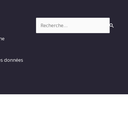
Rechercher :
rme
es données