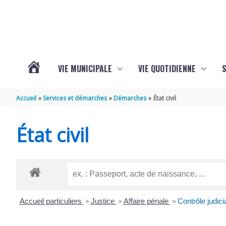
Aller au contenu
Aller au pied de page
VIE MUNICIPALE
VIE QUOTIDIENNE
VOTRE
Accueil
Services et démarches
Démarches
État civil
COMMUNE
État civil
DE
SAINT-
Accueil particuliers
>
Justice
>
Affaire pénale
>
Contrôle judici
HIPPOLYTE