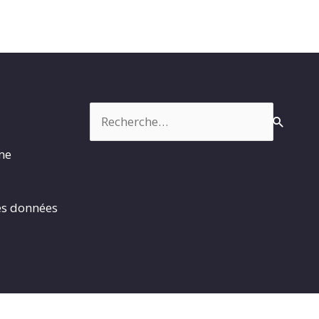
Rechercher :
rme
es données