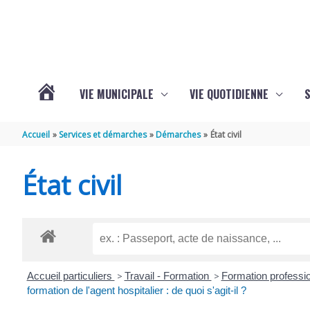
Aller au contenu
Aller au pied de page
VIE MUNICIPALE
VIE QUOTIDIENNE
VOTRE
Accueil
Services et démarches
Démarches
État civil
COMMUNE
État civil
DE
SAINT-
Accueil particuliers
>
Travail - Formation
>
Formation professio
HIPPOLYTE
formation de l'agent hospitalier : de quoi s'agit-il ?