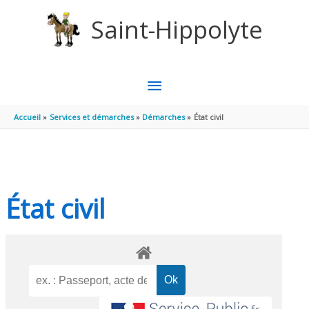
Aller au contenu
Aller au pied de page
Saint-Hippolyte
MENU
PRINCIPAL
Accueil
Services et démarches
Démarches
État civil
État civil