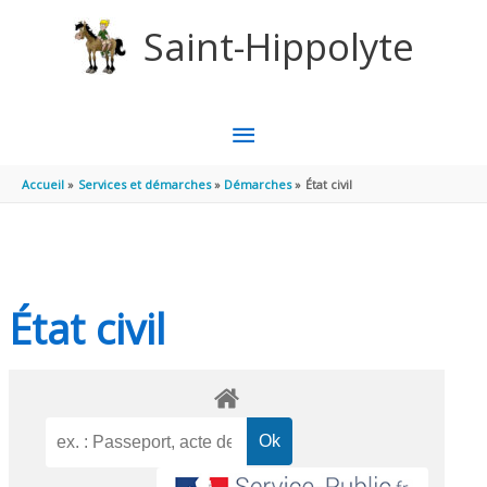
Aller au contenu
Aller au pied de page
Saint-Hippolyte
MENU
PRINCIPAL
Accueil
Services et démarches
Démarches
État civil
État civil