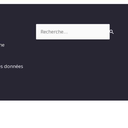
Rechercher :
rme
es données