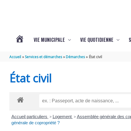
Aller au contenu
Aller au pied de page
VIE MUNICIPALE
VIE QUOTIDIENNE
VOTRE
Accueil
Services et démarches
Démarches
État civil
COMMUNE
État civil
DE
SAINT-
Accueil particuliers
>
Logement
>
Assemblée générale des cop
HIPPOLYTE
générale de copropriété ?