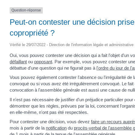
(17430)
Question-réponse
Peut-on contester une décision pris
copropriété ?
Vérifié le 29/07/2022 - Direction de l'information légale et administrative
Oui, vous pouvez contester une décision qui a fait l'objet d'un v
défaillant
ou
opposant
. Par exemple, vous pouvez contester une r
débattue d'une question qui ne figurait pas à
l'ordre du jour de 
Vous pouvez également contester l'absence ou l'irrégularité de
convoqué ou si vous avez été irrégulièrement convoqué. Le fait
convocation à l'assemblée générale est aussi une cause de null
Il n'est pas nécessaire de justifier d'un préjudice particulier pou
démontrer que les règles, prévues par la loi, concernant l'organ
en elle-même, n'ont pas été respectées.
Pour contester une décision, vous devez
faire un recours auprès
mois à partir de la
notification
du
procès-verbal de l'assemblée 
de 1 mois à partir de la tenue de l'assemblée générale.