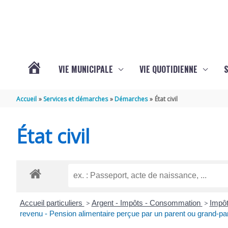
Aller au contenu
Aller au pied de page
VIE MUNICIPALE
VIE QUOTIDIENNE
VOTRE
Accueil
Services et démarches
Démarches
État civil
COMMUNE
État civil
DE
SAINT-
Accueil particuliers
>
Argent - Impôts - Consommation
>
Impôt
HIPPOLYTE
revenu - Pension alimentaire perçue par un parent ou grand-pa