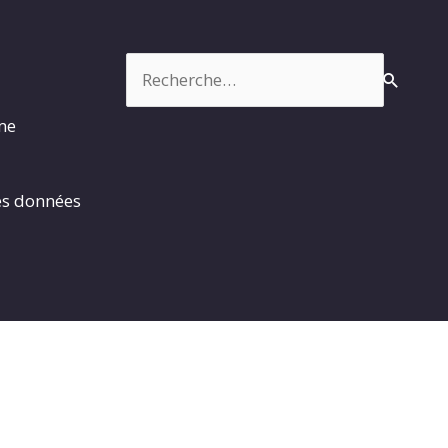
Rechercher :
rme
es données