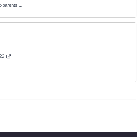
-parents....
022