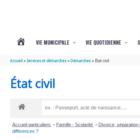
Aller au contenu
Aller au pied de page
VIE MUNICIPALE
VIE QUOTIDIENNE
VOTRE
Accueil
Services et démarches
Démarches
État civil
COMMUNE
État civil
DE
SAINT-
Accueil particuliers
>
Famille - Scolarité
>
Divorce, séparation
HIPPOLYTE
différences ?