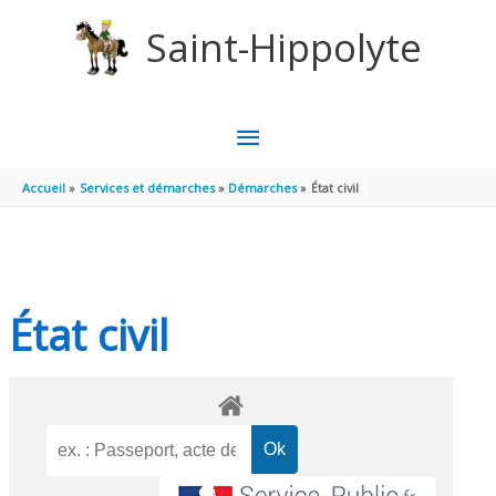
Aller au contenu
Aller au pied de page
Saint-Hippolyte
MENU
PRINCIPAL
Accueil
Services et démarches
Démarches
État civil
État civil