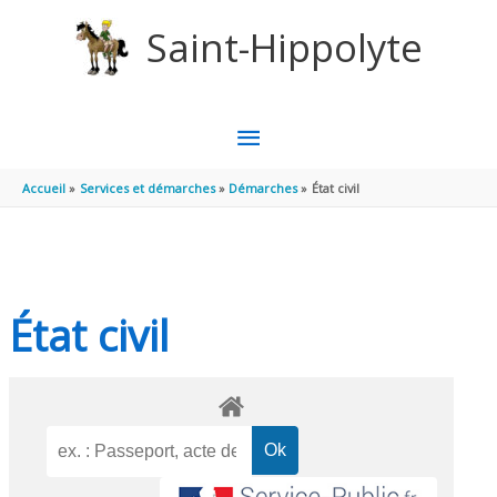
Aller au contenu
Aller au pied de page
Saint-Hippolyte
MENU
PRINCIPAL
Accueil
Services et démarches
Démarches
État civil
État civil