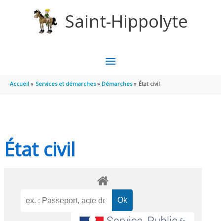
Aller au contenu
Aller au pied de page
Saint-Hippolyte
MENU
PRINCIPAL
Accueil
Services et démarches
Démarches
État civil
État civil