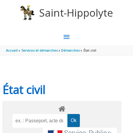
Aller au contenu
Aller au pied de page
Saint-Hippolyte
MENU
PRINCIPAL
Accueil
Services et démarches
Démarches
État civil
État civil