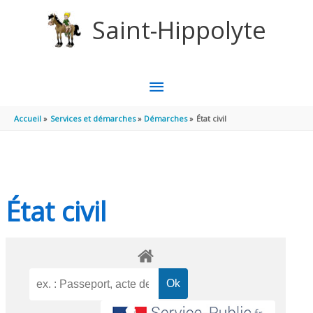
Aller au contenu
Aller au pied de page
Saint-Hippolyte
MENU
PRINCIPAL
Accueil
Services et démarches
Démarches
État civil
État civil