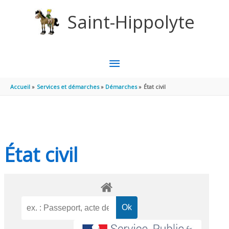
Aller au contenu
Aller au pied de page
Saint-Hippolyte
MENU
PRINCIPAL
Accueil
Services et démarches
Démarches
État civil
État civil