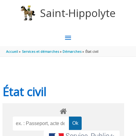
Aller au contenu
Aller au pied de page
Saint-Hippolyte
MENU
PRINCIPAL
Accueil
Services et démarches
Démarches
État civil
État civil