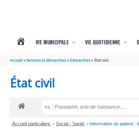
Aller au contenu
Aller au pied de page
VIE MUNICIPALE
VIE QUOTIDIENNE
VOTRE
Accueil
Services et démarches
Démarches
État civil
COMMUNE
État civil
DE
SAINT-
Accueil particuliers
>
Social - Santé
>
Information du patient : 
HIPPOLYTE